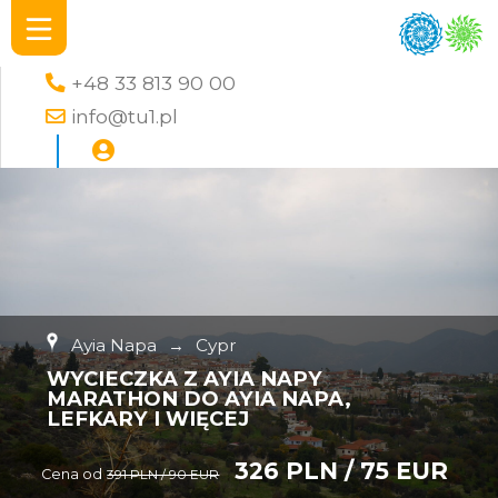
+48 33 813 90 00
info@tu1.pl
Ayia Napa
→
Cypr
WYCIECZKA Z AYIA NAPY
MARATHON DO AYIA NAPA,
LEFKARY I WIĘCEJ
326 PLN / 75 EUR
Cena od
391 PLN / 90 EUR