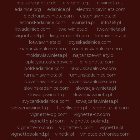
digital-vignette.de
e-vignette.pl
e-winieta.eu
edalnice.org
edalnice.pl
electronicavinieta.com
electroniceviniete.com
estoniawinieta.pl
estonskadalnice.com
ewinieta.pl
info365.pl
litvadalnice.com
litwa-winieta.pl
litwawinieta.pl
livignotunel.pl
livignotunnel.com
lotvawinieta.pl
lotwawinieta.pl
lotysskadalnice.com
madarskadalnice.com
moldavskadalnice.com
moldawiawinieta.pl
najtanszewiniety.pl
oplatyautostradowe.pl
pl-vignette.com
polskadalnice.com
rakouskadalnice.com
rumuniawinieta.pl
rumunskadalnice.com
sloveniawinieta.pl
slovenskadalnice.com
slovinskadalnice.com
slowacja-winieta.pl
slowacjawinieta.pl
sloweniawinieta.pl
svycarskadalnice.com
szwajcariawinieta.pl
słoweniawinieta.pl
tunellivigno.pl
vignette-at.com
vignette-bg.com
vignette-cz.com
vignette-pl.com
vignette-poland.pl
vignette-ro.com
vignette-si.com
vignette.pl
vignettepoland.pl
vinetki.pl
vinietaelectronica.com