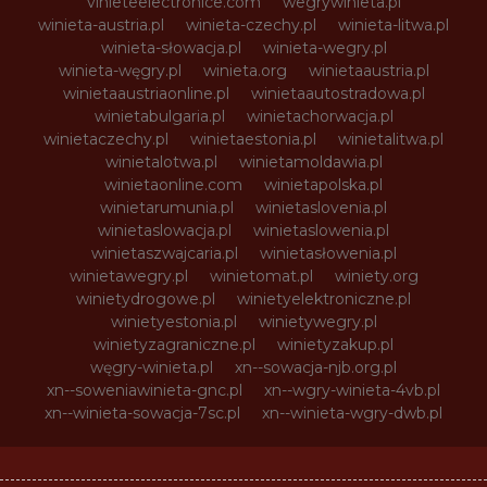
vinieteelectronice.com
wegrywinieta.pl
winieta-austria.pl
winieta-czechy.pl
winieta-litwa.pl
winieta-słowacja.pl
winieta-wegry.pl
winieta-węgry.pl
winieta.org
winietaaustria.pl
winietaaustriaonline.pl
winietaautostradowa.pl
winietabulgaria.pl
winietachorwacja.pl
winietaczechy.pl
winietaestonia.pl
winietalitwa.pl
winietalotwa.pl
winietamoldawia.pl
winietaonline.com
winietapolska.pl
winietarumunia.pl
winietaslovenia.pl
winietaslowacja.pl
winietaslowenia.pl
winietaszwajcaria.pl
winietasłowenia.pl
winietawegry.pl
winietomat.pl
winiety.org
winietydrogowe.pl
winietyelektroniczne.pl
winietyestonia.pl
winietywegry.pl
winietyzagraniczne.pl
winietyzakup.pl
węgry-winieta.pl
xn--sowacja-njb.org.pl
xn--soweniawinieta-gnc.pl
xn--wgry-winieta-4vb.pl
xn--winieta-sowacja-7sc.pl
xn--winieta-wgry-dwb.pl