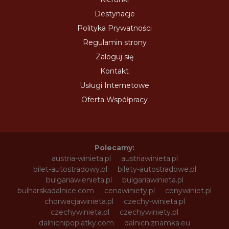
Destynacje
Polityka Prywatności
Regulamin strony
Zaloguj się
Kontakt
Usługi Internetowe
Oferta Współpracy
Polecamy:
austria-winieta.pl
austriawinieta.pl
bilet-autostradowy.pl
bilety-autostradowe.pl
bulgariawienieta.pl
bulgariawinieta.pl
bulharskadalnice.com
cenawiniety.pl
cenywiniet.pl
chorwacjawinieta.pl
czechy-winieta.pl
czechywinieta.pl
czechywiniety.pl
dalnicnipoplatky.com
dalnicniznamka.eu