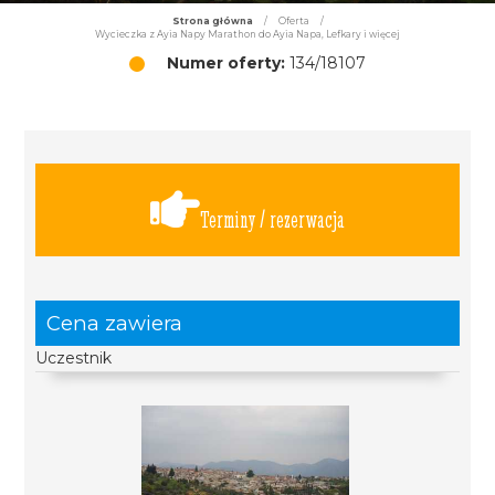
Strona główna
/
Oferta
/
Wycieczka z Ayia Napy Marathon do Ayia Napa, Lefkary i więcej
Numer oferty:
134/18107
Terminy / rezerwacja
Cena zawiera
Uczestnik