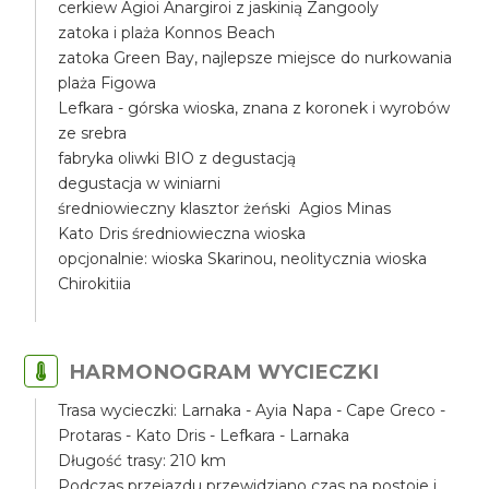
cerkiew Agioi Anargiroi z jaskinią Zangooly
zatoka i plaża Konnos Beach
zatoka Green Bay, najlepsze miejsce do nurkowania
plaża Figowa
Lefkara - górska wioska, znana z koronek i wyrobów
ze srebra
fabryka oliwki BIO z degustacją
degustacja w winiarni
średniowieczny klasztor żeński Agios Minas
Kato Dris średniowieczna wioska
opcjonalnie: wioska Skarinou, neolitycznia wioska
Chirokitiia
HARMONOGRAM WYCIECZKI
Trasa wycieczki: Larnaka - Ayia Napa - Cape Greco -
Protaras - Kato Dris - Lefkara - Larnaka
Długość trasy: 210 km
Podczas przejazdu przewidziano czas na postoje i