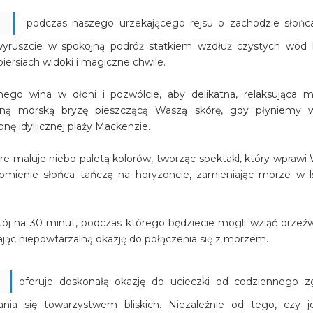
podczas naszego urzekającego rejsu o zachodzie słońc
 wyruszcie w spokojną podróż statkiem wzdłuż czystych wód
iersiach widoki i magiczne chwile.
onego wina w dłoni i pozwólcie, aby delikatna, relaksująca 
atną morską bryzę pieszczącą Waszą skórę, gdy płyniemy 
nę idyllicznej plaży Mackenzie.
re maluje niebo paletą kolorów, tworząc spektakl, który wprawi
omienie słońca tańczą na horyzoncie, zamieniając morze w l
j na 30 minut, podczas którego będziecie mogli wziąć orzeźw
ając niepowtarzalną okazję do połączenia się z morzem.
oferuje doskonałą okazję do ucieczki od codziennego zg
ania się towarzystwem bliskich. Niezależnie od tego, czy j