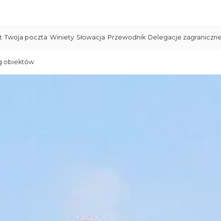
t
Twoja poczta
Winiety
Słowacja
Przewodnik
Delegacje zagraniczn
g obiektów