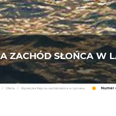
NA ZACHÓD SŁOŃCA W 
Numer o
/
Oferta
/
Wycieczka Rejs na zachód słońca w Larnaka