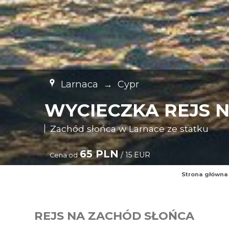
Larnaca
→
Cypr
WYCIECZKA REJS 
Zachód słońca w Larnace ze statku
65 PLN
/ 15 EUR
Cena od
Strona główna
REJS NA ZACHÓD SŁOŃCA