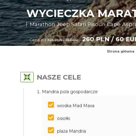
WYCIECZKA MARATH
Marathon Jeep Safari Pisouri Cape Aspr
260 PLN / 60 EU
Cena od
326 PLN / 75 EUR
Strona główna
NASZE CELE
Mandria pola gospodarcze
wioska Mad Maxa
osiołki
plaża Mandria