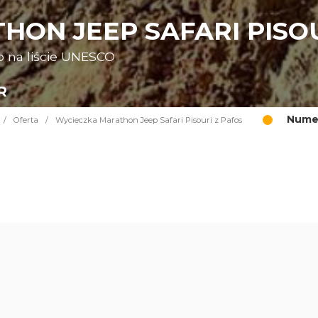
ON JEEP SAFARI PISOU
o na liście UNESCO
R
Numer
/
Oferta
/
Wycieczka Marathon Jeep Safari Pisouri z Pafos