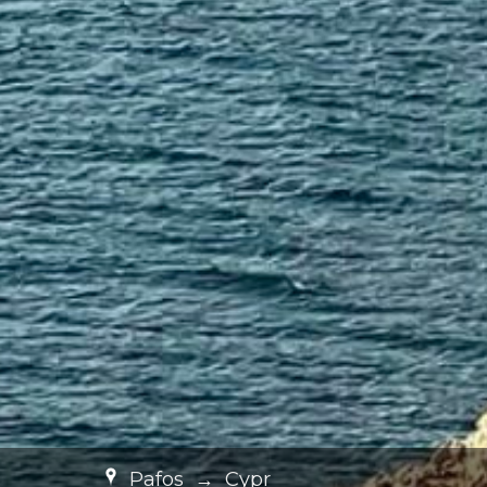
Pafos
→
Cypr