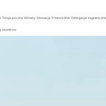
t
Twoja poczta
Winiety
Słowacja
Przewodnik
Delegacje zagraniczn
g obiektów