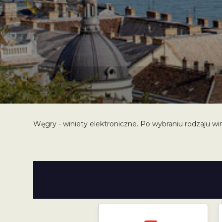
Węgry - winiety elektroniczne. Po wybraniu rodzaju win