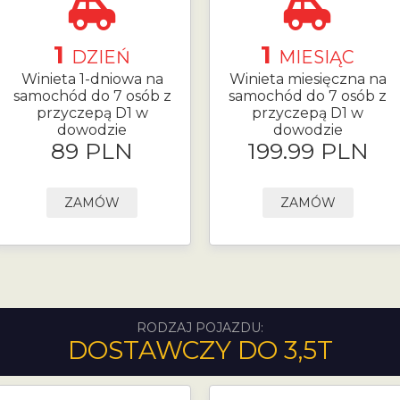
1
1
DZIEŃ
MIESIĄC
Winieta 1-dniowa na
Winieta miesięczna na
samochód do 7 osób z
samochód do 7 osób z
przyczepą D1 w
przyczepą D1 w
dowodzie
dowodzie
89 PLN
199.99 PLN
ZAMÓW
ZAMÓW
RODZAJ POJAZDU:
DOSTAWCZY DO 3,5T