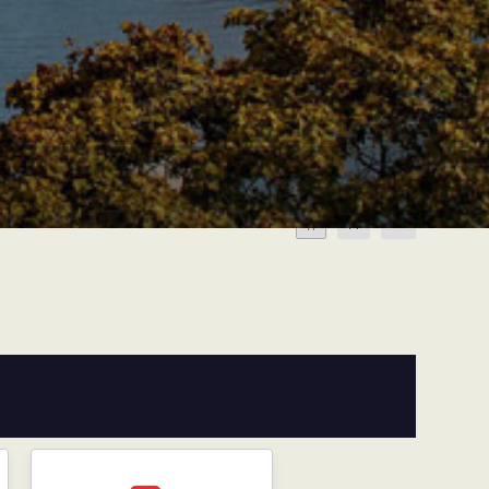
A
A
A