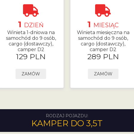
1
1
DZIEŃ
MIESIĄC
Winieta 1-dniowa na
Winieta miesięczna na
samochód do 9 osób,
samochód do 9 osób,
cargo (dostawczy),
cargo (dostawczy),
camper D2
camper D2
129 PLN
289 PLN
ZAMÓW
ZAMÓW
RODZAJ POJAZDU:
KAMPER DO 3,5T