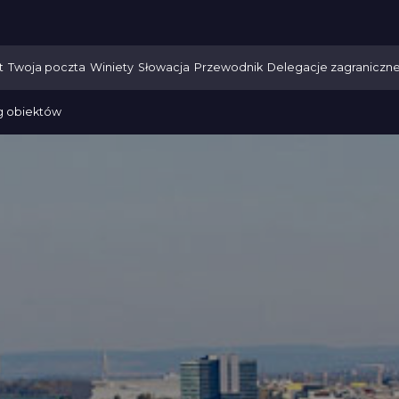
t
Twoja poczta
Winiety
Słowacja
Przewodnik
Delegacje zagraniczn
g obiektów