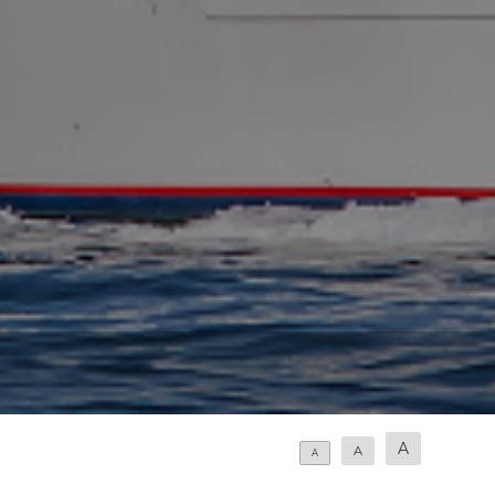
A
A
A