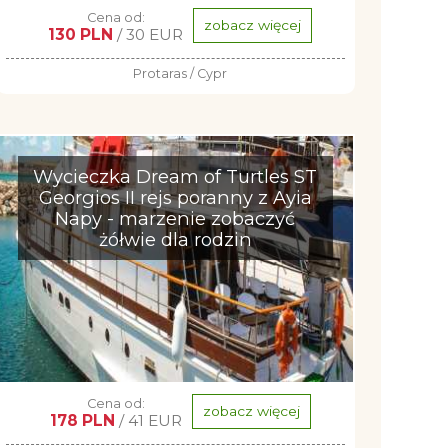
Cena od:
zobacz więcej
130 PLN
/ 30 EUR
Protaras / Cypr
Wycieczka Dream of Turtles ST
Georgios II rejs poranny z Ayia
Napy - marzenie zobaczyć
żółwie dla rodzin
Cena od:
zobacz więcej
178 PLN
/ 41 EUR