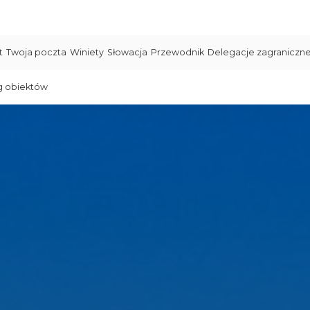
t
Twoja poczta
Winiety
Słowacja
Przewodnik
Delegacje zagraniczn
g obiektów