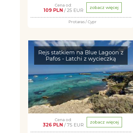
Cena od:
zobacz więcej
109 PLN
/ 25 EUR
Protaras / Cypr
Rejs statkiem na Blue Lagoon z
Pafos - Latchi z wycieczką
Cena od:
zobacz więcej
326 PLN
/ 75 EUR