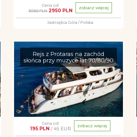
Cena od:
zobacz więcej
2950 PLN
3050 PLN
Jastrzębia Góra / Polska
Rejs z Protaras na zachód
słońca przy muzyce lat 70/80/90
Cena od:
zobacz więcej
195 PLN
/ 45 EUR