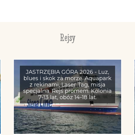
Rejsy
JASTRZĘBIA GÓRA 2026 - Luz,
blues i skok za morze. Aquapark
z rekinami, Laser Tag, misja
specjalna. Rejs promem. Kolonia
7-13 lat, obóz 14-18 lat.